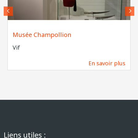
Agence Grenoble Alpes
Musée Champollion
Vif
En savoir plus
2,8 km
Liens utiles :