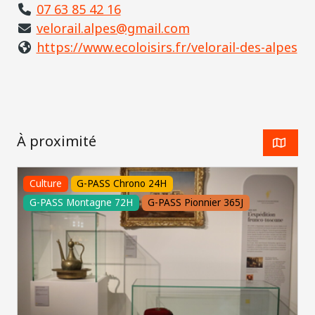
07 63 85 42 16
velorail.alpes@gmail.com
https://www.ecoloisirs.fr/velorail-des-alpes
À proximité
Culture
G-PASS Chrono 24H
G-PASS Montagne 72H
G-PASS Pionnier 365J