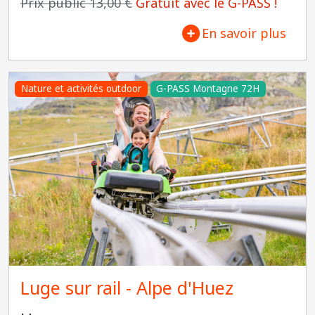
Prix public 13,00 €
Gratuit avec le G-PASS !
En savoir plus
Nature et activités outdoor
G-PASS Montagne 72H
Luge sur rail - Alpe d'Huez