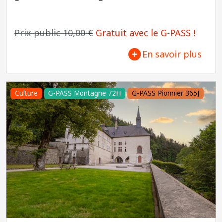
Prix public 10,00 €
Gratuit avec le G-PASS !
En savoir plus
Culture
G-PASS Montagne 72H
G-PASS Pionnier 365J