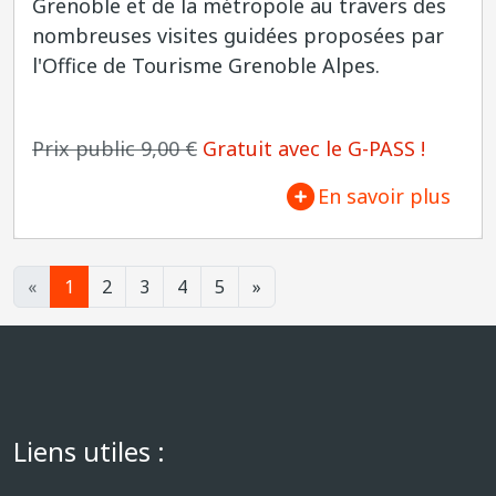
Grenoble et de la métropole au travers des
nombreuses visites guidées proposées par
l'Office de Tourisme Grenoble Alpes.
Prix public 9,00 €
Gratuit avec le G-PASS !
En savoir plus
«
1
2
3
4
5
»
Liens utiles :