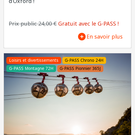
d’Oxford !
Prix public 24,00 €
Gratuit avec le G-PASS !
En savoir plus
Loisirs et divertissements
G-PASS Chrono 24H
G-PASS Montagne 72H
G-PASS Pionnier 365J