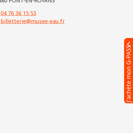
680 PONT-EN-ROYANS
04 76 36 15 53
billetterie@musee-eau.fr
J'achète mon G-PASS