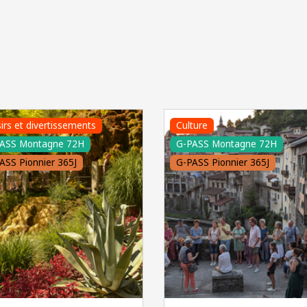
sirs et divertissements
Culture
ASS Montagne 72H
G-PASS Montagne 72H
ASS Pionnier 365J
G-PASS Pionnier 365J