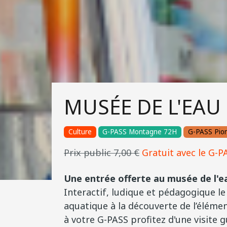
MUSÉE DE L'EAU
Culture
G-PASS Montagne 72H
G-PASS Pion
Prix public 7,00 €
Gratuit avec le G-PA
Une entrée offerte au musée de l'ea
Interactif, ludique et pédagogique le
aquatique à la découverte de l’élément
à votre G-PASS profitez d'une visite 