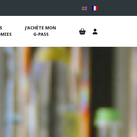
S 
J'ACHÈTE MON 
MIES
G-PASS