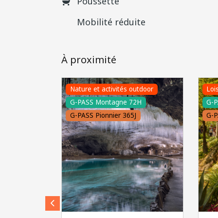
Poussette
Mobilité réduite
À proximité
Nature et activités outdoor
Loi
G-PASS Montagne 72H
G-P
G-PASS Pionnier 365J
G-P