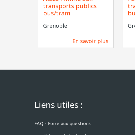
transports publics
tr
bus/tram
bu
Grenoble
Gr
En savoir plus
229 m
Liens utiles :
FAQ - Foire aux questions