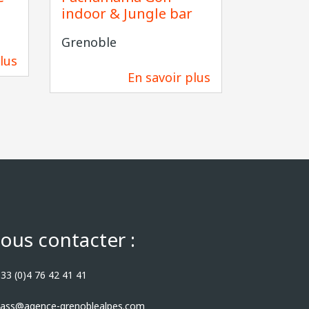
indoor & Jungle bar
Grenobl
Grenoble
lus
863 m
En savoir plus
733 m
ous contacter :
33 (0)4 76 42 41 41
ass@agence-grenoblealpes.com