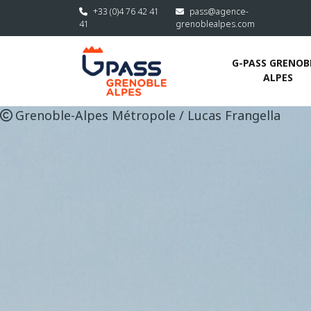
Aller au contenu principal
+33 (0)4 76 42 41
pass@agence-
41
grenoblealpes.com
G-PASS GRENOBL
ALPES
Grenoble-Alpes Métropole / Lucas Frangella