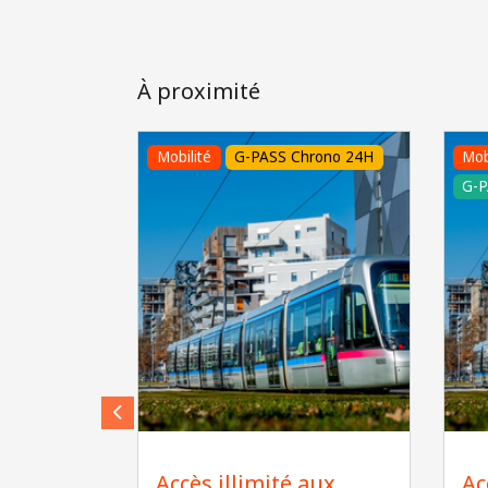
À proximité
Mobilité
G-PASS Chrono 24H
Mob
G-P
Alain DOUCE
A
Accès illimité aux
Ac