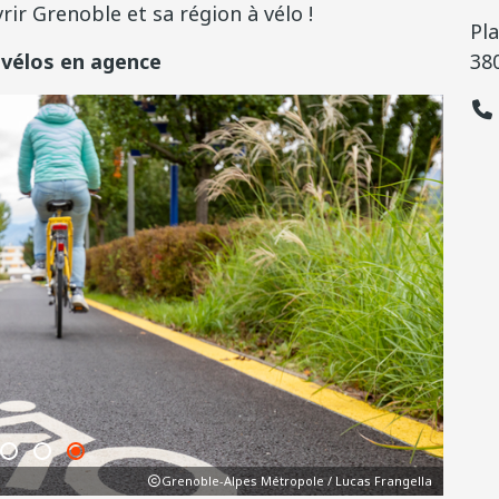
rir Grenoble et sa région à vélo !
Pla
s vélos en agence
38
Grenoble-Alpes Métropole / Lucas Frangella