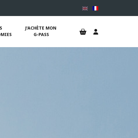
S 
J'ACHÈTE MON 
MIES
G-PASS