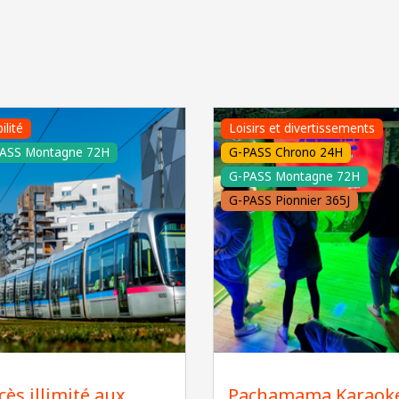
ilité
Loisirs et divertissements
ASS Montagne 72H
G-PASS Chrono 24H
G-PASS Montagne 72H
G-PASS Pionnier 365J
lain DOUCE
pachamamagrenoble
cès illimité aux
Pachamama Karaok