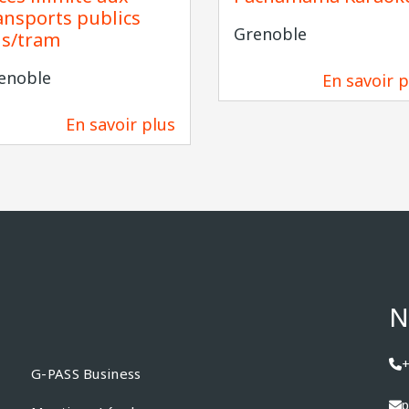
ansports publics
Grenoble
s/tram
enoble
En savoir p
733 m
En savoir plus
229 m
N
+
G-PASS Business
p