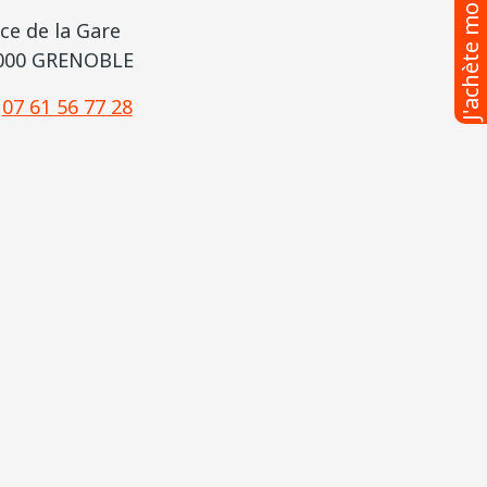
J'achète mon G-PASS
ce de la Gare
000 GRENOBLE
07 61 56 77 28
Greno