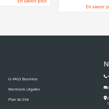
En savoir plus
85 m
En savoir p
91 m
N
+
G-PASS Business
p
Mentions Légales
G
Plan du Site
1