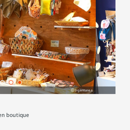
Siganture.s
 en boutique