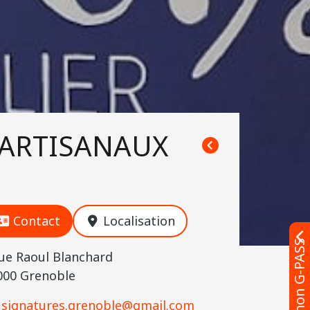
 ARTISANAUX
Contact
Localisation
J'achète mon G-PASS
rue Raoul Blanchard
000 Grenoble
signatures.grenoble@gmail.com