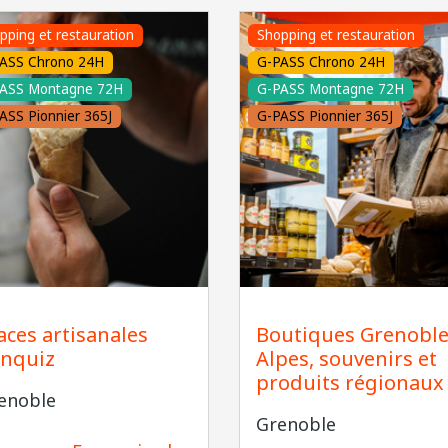
pping et restauration
Shopping et restauration
ASS Chrono 24H
G-PASS Chrono 24H
ASS Montagne 72H
G-PASS Montagne 72H
ASS Pionnier 365J
G-PASS Pionnier 365J
Alain DOUCE
aces artisanales
Boutiques Grenobl
nquiz
Alpes, souvenirs et
produits régionaux
enoble
Grenoble