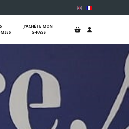
S 
J'ACHÈTE MON 
MIES
G-PASS