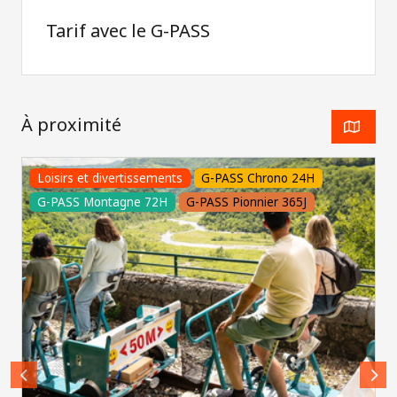
Tarif avec le G-PASS
À proximité
Loisirs et divertissements
G-PASS Chrono 24H
G-PASS Montagne 72H
G-PASS Pionnier 365J