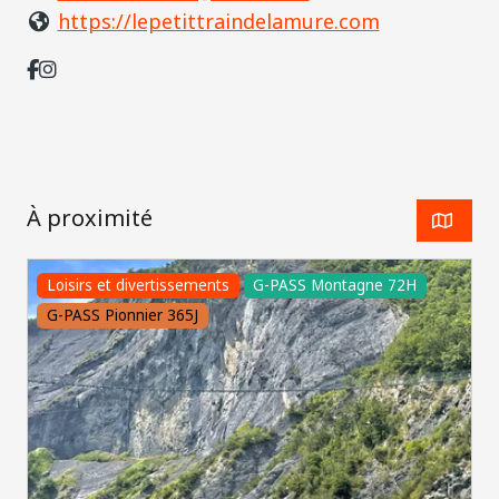
https://lepetittraindelamure.com
À proximité
Loisirs et divertissements
G-PASS Montagne 72H
G-PASS Pionnier 365J