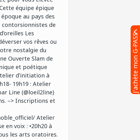
 Cette équipe épique
 époque au pays des
, contorsionnistes de
d’oreilles Les
J'achète mon G-PASS
éverser vos rêves ou
otre nostalgie du
ène Ouverte Slam de
hmique et poétique
elier d’initiation à
8h18- 19h19 : Atelier
ar Line (@loeil2line)
ns. –> Inscriptions et
le_officiel/ Atelier
ise en voix : •20h20 à
us les arts oratoires.