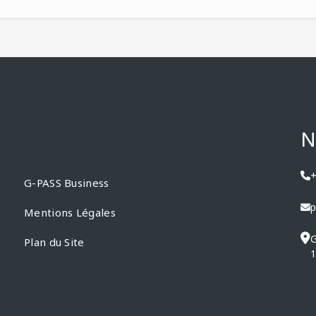
N
+
G-PASS Business
p
Mentions Légales
G
Plan du Site
1