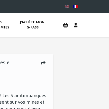
S 
J'ACHÈTE MON 
MIES
G-PASS
oésie
n ! Les Slamtimbanques
sent sur vos mines et
r, pour vous élever,