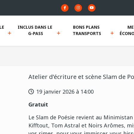
E 
INCLUS DANS LE 
BONS PLANS 
ME
G-PASS
TRANSPORTS
ÉCONO
Atelier d’écriture et scène Slam de P
19 janvier 2026 à 14:00
Gratuit
Le Slam de Poésie revient au Minimista
Kifftout, Tom Astral et Noirs Arômes, mi
vos rimes, pour vous immiscer, vous hisse