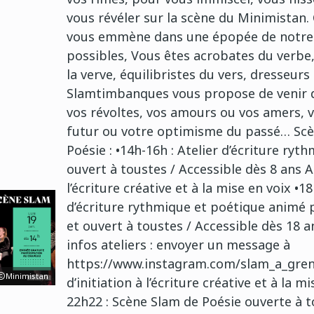
vous révéler sur la scène du Minimistan.
vous emmène dans une épopée de notre
possibles, Vous êtes acrobates du verbe
la verve, équilibristes du vers, dresseurs 
Slamtimbanques vous propose de venir d
vos révoltes, vos amours ou vos amers, v
futur ou votre optimisme du passé… Sc
Poésie : •14h-16h : Atelier d’écriture ryt
ouvert à toustes / Accessible dès 8 ans At
l’écriture créative et à la mise en voix •1
d’écriture rythmique et poétique animé p
et ouvert à toustes / Accessible dès 18 a
infos ateliers : envoyer un message à
https://www.instagram.com/slam_a_grenob
Minimistan
d’initiation à l’écriture créative et à la m
22h22 : Scène Slam de Poésie ouverte à to